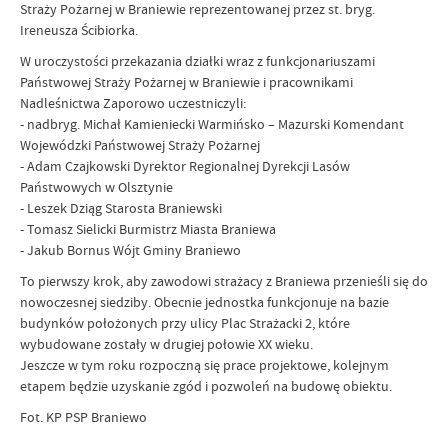
Straży Pożarnej w Braniewie reprezentowanej przez st. bryg.
Ireneusza Ścibiorka.
W uroczystości przekazania działki wraz z funkcjonariuszami
Państwowej Straży Pożarnej w Braniewie i pracownikami
Nadleśnictwa Zaporowo uczestniczyli:
- nadbryg. Michał Kamieniecki Warmińsko – Mazurski Komendant
Wojewódzki Państwowej Straży Pożarnej
- Adam Czajkowski Dyrektor Regionalnej Dyrekcji Lasów
Państwowych w Olsztynie
- Leszek Dziąg Starosta Braniewski
- Tomasz Sielicki Burmistrz Miasta Braniewa
- Jakub Bornus Wójt Gminy Braniewo
To pierwszy krok, aby zawodowi strażacy z Braniewa przenieśli się do
nowoczesnej siedziby. Obecnie jednostka funkcjonuje na bazie
budynków położonych przy ulicy Plac Strażacki 2, które
wybudowane zostały w drugiej połowie XX wieku.
Jeszcze w tym roku rozpoczną się prace projektowe, kolejnym
etapem będzie uzyskanie zgód i pozwoleń na budowę obiektu.
Fot. KP PSP Braniewo