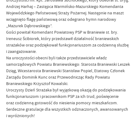
uroczystości mł. kpt. Jarosława Suchockiego, który odebrał st. bryg.
Andrzej Harhaj – Zastępca Warmińsko-Mazurskiego Komendanta
Wojewódzkiego Państwowej Straży Pożarnej. Następnie na maszt
wciągnięto flagę państwową oraz odegrano hymn narodowy
„Mazurek Dąbrowskiego”.
Gości powitał Komendant Powiatowy PSP w Braniewie st. bry.
Ireneusz Ścibiorek, który przedstawił działalność braniewskich
strażaków oraz podziękował funkcjonariuszom za codzienną służbę
i zaangażowanie.
Na uroczystości obecni byli także przedstawiciele władz
samorządowych Powiatu Braniewskiego: Starosta Braniewski Leszek
Dziąg, Wicestarosta Braniewski Stanisław Popiel, Etatowy Członek
Zarządu Dominik Kunc oraz Przewodnicząc Rady Powiatu
Braniewskiego Krzysztof Kowalski.
Uroczysty Dzień Strażaka był wyjątkową okazją do podziękowania
funkcjonariuszom i pracownikom PSP za ich trud, poświęcenie
oraz codzienną gotowość do niesienia pomocy mieszkańcom.
Serdeczne gratulacje dla wszystkich odznaczonych, awansowanych
i wyróżnionych!