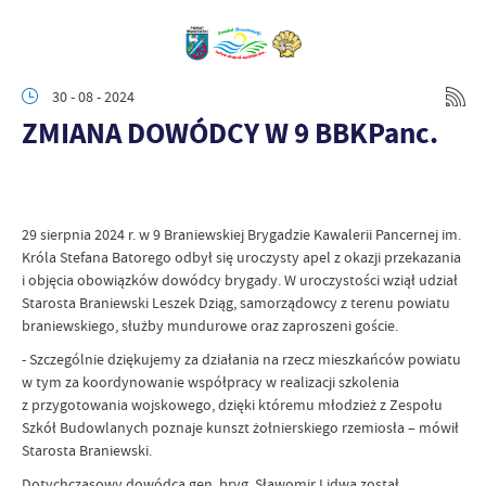
30 - 08 - 2024
ZMIANA DOWÓDCY W 9 BBKPanc.
29 sierpnia 2024 r. w 9 Braniewskiej Brygadzie Kawalerii Pancernej im.
Króla Stefana Batorego odbył się uroczysty apel z okazji przekazania
i objęcia obowiązków dowódcy brygady. W uroczystości wziął udział
Starosta Braniewski Leszek Dziąg, samorządowcy z terenu powiatu
braniewskiego, służby mundurowe oraz zaproszeni goście.
- Szczególnie dziękujemy za działania na rzecz mieszkańców powiatu
w tym za koordynowanie współpracy w realizacji szkolenia
z przygotowania wojskowego, dzięki któremu młodzież z Zespołu
Szkół Budowlanych poznaje kunszt żołnierskiego rzemiosła – mówił
Starosta Braniewski.
Dotychczasowy dowódca gen. bryg. Sławomir Lidwa został