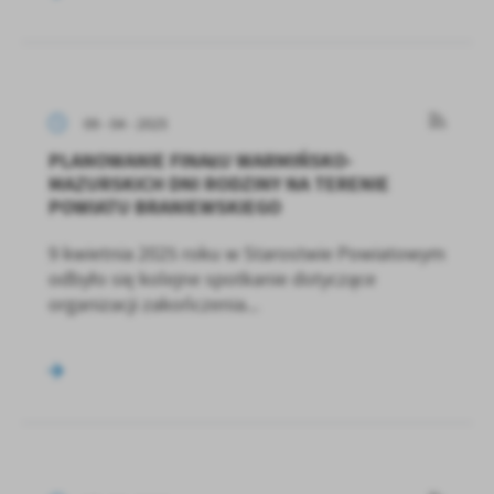
09 - 04 - 2025
PLANOWANIE FINAŁU WARMIŃSKO-
MAZURSKICH DNI RODZINY NA TERENIE
POWIATU BRANIEWSKIEGO
9 kwietnia 2025 roku w Starostwie Powiatowym
odbyło się kolejne spotkanie dotyczące
organizacji zakończenia...