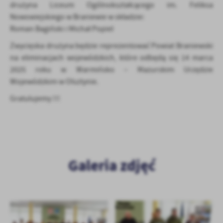
drużyna Liceum Ogólnokształcącego im. Feliksa
Nowowiejskiego w Braniewie w składzie:
Roman Bagiński i Michał Popiel
Zwycięska drużyna będzie reprezentować Powiat Braniewski
na eliminacjach wojewódzkich, które odbędą się 14 marca
2025 roku w Warmińsko – Mazurskim Urzędzie
Wojewódzkim w Olsztynie.
Gratulujemy !!!
Galeria zdjęć