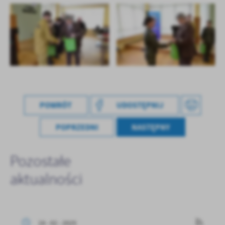
POWRÓT
UDOSTĘPNIJ
POPRZEDNI
NASTĘPNY
Pozostałe
aktualności
19 - 02 - 2025