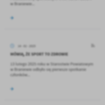
w Braniewie...
14 - 02 - 2025
MÓWIĄ, ŻE SPORT TO ZDROWIE
13 lutego 2025 roku w Starostwie Powiatowym
w Braniewie odbyło się pierwsze spotkanie
członków...