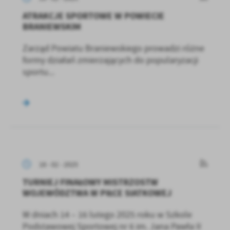
ATRAKCJE SPORTOWE W POWIECIE
BRANIEWSKIM
Zarząd Powiatu Braniewskiego prowadzi różne
formy działań zmierzających do popularyzacji
sportu...
18 - 02 - 2025
TURNIEJ FINAŁOWY MISTRZOSTW
WOJEWÓDZTWA W PIŁCE SIATKOWEJ
W dniach 14 – 16 lutego 2025 roku w Szkole
Podstawowej Sportowej nr 6 im. Jana Pawła II