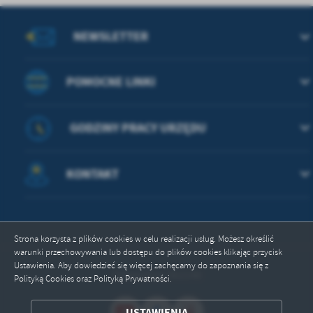
NEWSLETTER
POMOCNE LINKI
GODZINY PRACY URZĘDU
KONTAKT
Strona korzysta z plików cookies w celu realizacji usług. Możesz określić
warunki przechowywania lub dostępu do plików cookies klikając przycisk
Ustawienia. Aby dowiedzieć się więcej zachęcamy do zapoznania się z
Odwiedzin: 362148
ZAPISZ WYBRANE
Polityką Cookies oraz Polityką Prywatności.
ODRZUĆ WSZYSTKIE
USTAWIENIA