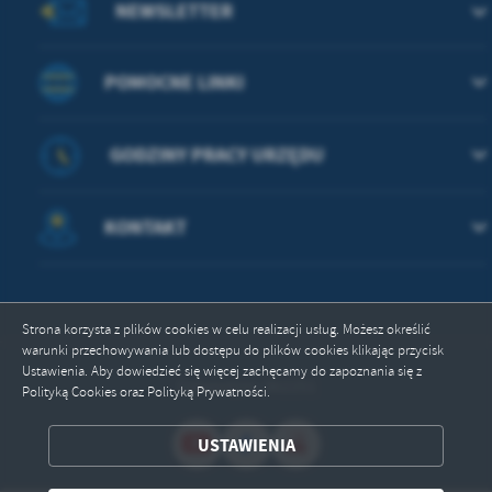
NEWSLETTER
POMOCNE LINKI
GODZINY PRACY URZĘDU
KONTAKT
Strona korzysta z plików cookies w celu realizacji usług. Możesz określić
warunki przechowywania lub dostępu do plików cookies klikając przycisk
Ustawienia. Aby dowiedzieć się więcej zachęcamy do zapoznania się z
Odwiedzin: 362251
Polityką Cookies oraz Polityką Prywatności.
ZAPISZ WYBRANE
USTAWIENIA
ODRZUĆ WSZYSTKIE