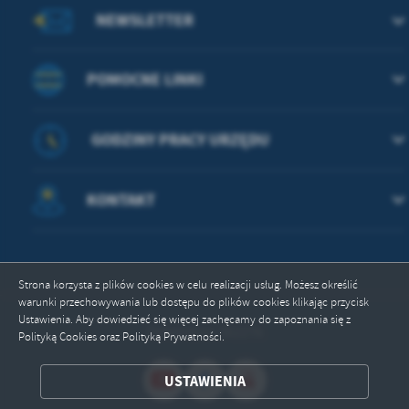
NEWSLETTER
POMOCNE LINKI
GODZINY PRACY URZĘDU
KONTAKT
Strona korzysta z plików cookies w celu realizacji usług. Możesz określić
warunki przechowywania lub dostępu do plików cookies klikając przycisk
Ustawienia. Aby dowiedzieć się więcej zachęcamy do zapoznania się z
Odwiedzin: 362276
Polityką Cookies oraz Polityką Prywatności.
ZAPISZ WYBRANE
USTAWIENIA