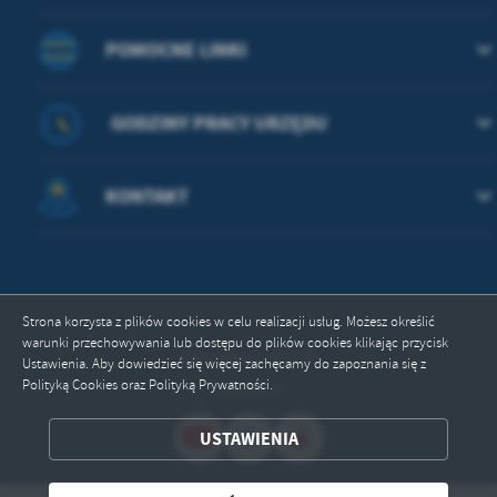
POMOCNE LINKI
GODZINY PRACY URZĘDU
KONTAKT
Strona korzysta z plików cookies w celu realizacji usług. Możesz określić
warunki przechowywania lub dostępu do plików cookies klikając przycisk
Odwiedzin: 362230
Ustawienia. Aby dowiedzieć się więcej zachęcamy do zapoznania się z
Polityką Cookies oraz Polityką Prywatności.
Online: 2
ZAPISZ WYBRANE
USTAWIENIA
ODRZUĆ WSZYSTKIE