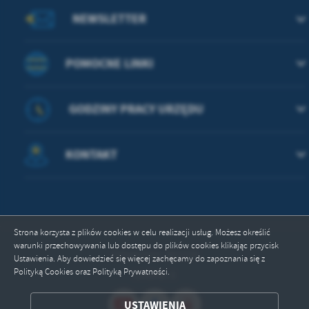
treści w postaci wiadomości, ofert, komunikatów mediów
NEWSLETTER
społecznościowych.
POMOCNE LINKI
GODZINY PRACY URZĘDU
KONTAKT
Strona korzysta z plików cookies w celu realizacji usług. Możesz określić
warunki przechowywania lub dostępu do plików cookies klikając przycisk
Odwiedzin: 362220
Ustawienia. Aby dowiedzieć się więcej zachęcamy do zapoznania się z
Polityką Cookies oraz Polityką Prywatności.
Online: 3
USTAWIENIA
ZAPISZ WYBRANE