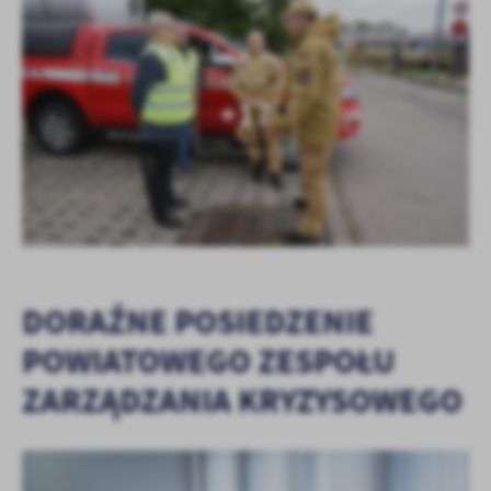
KOLEJNE
+17
DORAŹNE POSIEDZENIE
POWIATOWEGO ZESPOŁU
ZARZĄDZANIA KRYZYSOWEGO