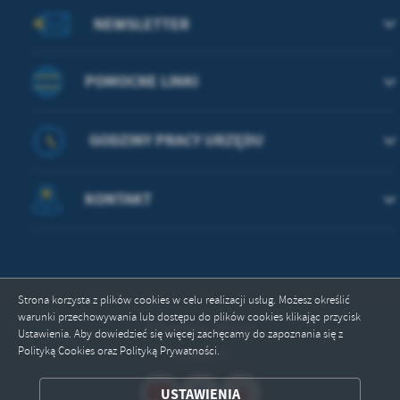
NEWSLETTER
POMOCNE LINKI
GODZINY PRACY URZĘDU
KONTAKT
ZAPISZ WYBRANE
Strona korzysta z plików cookies w celu realizacji usług. Możesz określić
warunki przechowywania lub dostępu do plików cookies klikając przycisk
ODRZUĆ WSZYSTKIE
Odwiedzin: 362157
Ustawienia. Aby dowiedzieć się więcej zachęcamy do zapoznania się z
Polityką Cookies oraz Polityką Prywatności.
Online: 2
ZEZWÓL NA WSZYSTKIE
USTAWIENIA