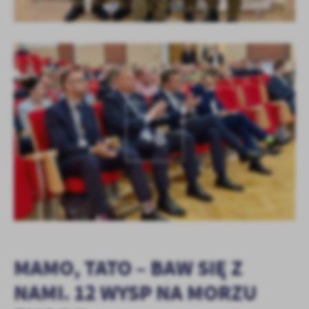
KOLEJNE
+8
MAMO, TATO – BAW SIĘ Z
NAMI. 12 WYSP NA MORZU