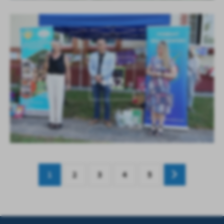
KOLEJNE
+52
1
2
3
4
5