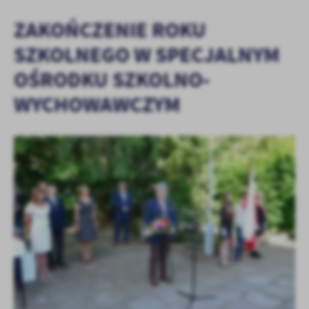
ZAKOŃCZENIE ROKU
SZKOLNEGO W SPECJALNYM
OŚRODKU SZKOLNO-
WYCHOWAWCZYM