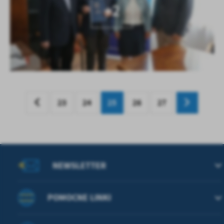
+2
23
24
25
26
27
NEWSLETTER
POMOCNE LINKI