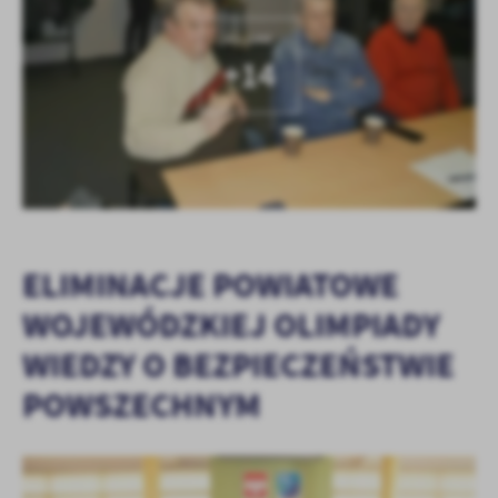
KOLEJNE
+14
ELIMINACJE POWIATOWE
WOJEWÓDZKIEJ OLIMPIADY
WIEDZY O BEZPIECZEŃSTWIE
POWSZECHNYM