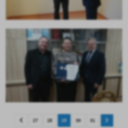
KOLEJNE
+4
27
28
29
30
31