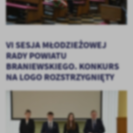
VI SESJA MŁODZIEŻOWEJ
RADY POWIATU
BRANIEWSKIEGO. KONKURS
NA LOGO ROZSTRZYGNIĘTY