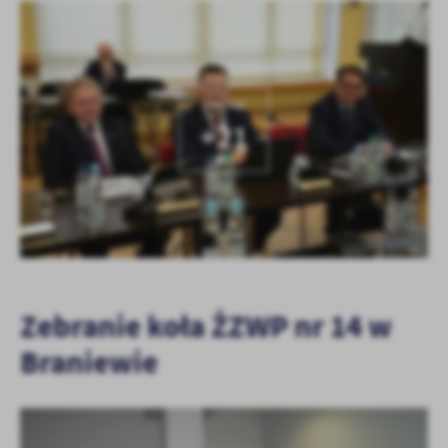
KOLEJNE
+21
Zebranie koła ŻZWP nr 14 w
Braniewie